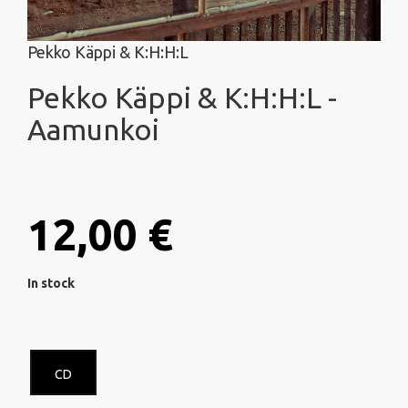
Pekko Käppi & K:H:H:L
Pekko Käppi & K:H:H:L -
Aamunkoi
12,00 €
In stock
CD