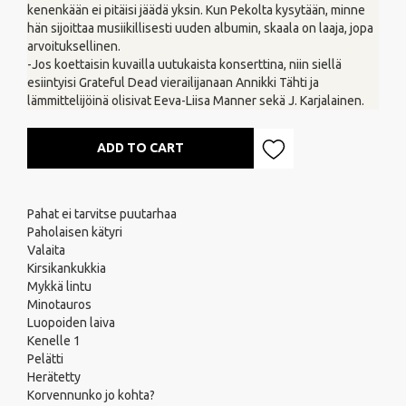
kenenkään ei pitäisi jäädä yksin. Kun Pekolta kysytään, minne
hän sijoittaa musiikillisesti uuden albumin, skaala on laaja, jopa
arvoituksellinen.
-Jos koettaisin kuvailla uutukaista konserttina, niin siellä
esiintyisi Grateful Dead vierailijanaan Annikki Tähti ja
lämmittelijöinä olisivat Eeva-Liisa Manner sekä J. Karjalainen.
ADD TO CART
Pahat ei tarvitse puutarhaa
Paholaisen kätyri
Valaita
Kirsikankukkia
Mykkä lintu
Minotauros
Luopoiden laiva
Kenelle 1
Pelätti
Herätetty
Korvennunko jo kohta?