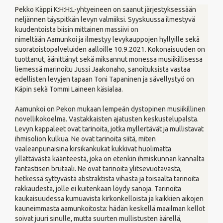
Pekko Käppi K:H:H:L-yhtyeineen on saanut järjestyksessään
neljännen täyspitkän levyn valmiiksi. Syyskuussa ilmestyvä
kuudentoista biisin mittainen massiivi on
nimeltään Aamunkoi ja ilmestyy levykauppojen hyllyille sekä
suoratoistopalveluiden aalloille 10.9.2021. Kokonaisuuden on
tuottanut, äänittänyt sekä miksannut monessa musiikillisessa
liemessä marinoitu Jussi Jaakonaho, sanoituksista vastaa
edellisten levyjen tapaan Toni Tapaninen ja sävellystyö on
Käpin sekä Tommi Laineen käsialaa.
Aamunkoi on Pekon mukaan lempeän dystopinen musiikillinen
novellikokoelma. Vastakkaisten ajatusten keskustelupalsta.
Levyn kappaleet ovat tarinoita, jotka myllertävät ja mullistavat
ihmisolion kulkua. Ne ovat tarinoita siitä, miten
vaaleanpunaisina kirsikankukat kukkivat huolimatta
yllättävästä käänteestä, joka on etenkin ihmiskunnan kannalta
fantastisen brutaali. Ne ovat tarinoita ylitsevuotavasta,
hetkessä syttyvästä abstraktista vihasta ja toisaalta tarinoita
rakkaudesta, jolle ei kuitenkaan löydy sanoja. Tarinoita
kaukaisuudessa kumuavista kirkonkelloista ja kaikkien aikojen
kauneimmasta aamunkoitosta: hädän keskellä maailman kellot
soivat juuri sinulle, mutta suurten mullistusten äärellä,