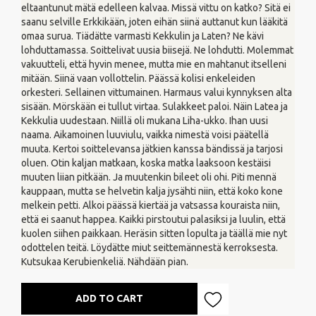
eltaantunut mätä edelleen kalvaa. Missä vittu on katko? Sitä ei
saanu selville Erkkikään, joten eihän siinä auttanut kun lääkitä
omaa surua. Tiädätte varmasti Kekkulin ja Laten? Ne kävi
lohduttamassa. Soittelivat uusia biisejä. Ne lohdutti. Molemmat
vakuutteli, että hyvin menee, mutta mie en mahtanut itselleni
mitään. Siinä vaan vollottelin. Päässä kolisi enkeleiden
orkesteri. Sellainen vittumainen. Harmaus valui kynnyksen alta
sisään. Mörskään ei tullut virtaa. Sulakkeet paloi. Näin Latea ja
Kekkulia uudestaan. Niillä oli mukana Liha-ukko. Ihan uusi
naama. Aikamoinen luuviulu, vaikka nimestä voisi päätellä
muuta. Kertoi soittelevansa jätkien kanssa bändissä ja tarjosi
oluen. Otin kaljan matkaan, koska matka laaksoon kestäisi
muuten liian pitkään. Ja muutenkin bileet oli ohi. Piti mennä
kauppaan, mutta se helvetin kalja jysähti niin, että koko kone
melkein petti. Alkoi päässä kiertää ja vatsassa kouraista niin,
että ei saanut happea. Kaikki pirstoutui palasiksi ja luulin, että
kuolen siihen paikkaan. Heräsin sitten lopulta ja täällä mie nyt
odottelen teitä. Löydätte miut seittemännestä kerroksesta.
Kutsukaa Kerubienkeliä. Nähdään pian.
ADD TO CART