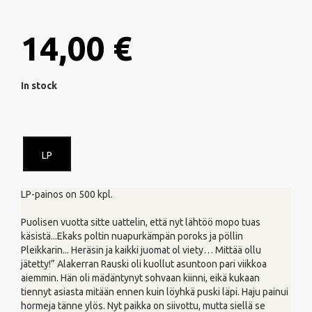
14,00 €
In stock
LP
LP-painos on 500 kpl.
Puolisen vuotta sitte uattelin, että nyt lähtöö mopo tuas
käsistä...Ekaks poltin nuapurkämpän poroks ja pöllin
Pleikkarin... Heräsin ja kaikki juomat ol viety… Mittää ollu
jätetty!” Alakerran Rauski oli kuollut asuntoon pari viikkoa
aiemmin. Hän oli mädäntynyt sohvaan kiinni, eikä kukaan
tiennyt asiasta mitään ennen kuin löyhkä puski läpi. Haju painui
hormeja tänne ylös. Nyt paikka on siivottu, mutta siellä se