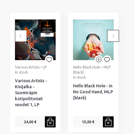
Various Artists • LP
Hello Black Hole • MLP
D
In stock
(black)
I
In stock
Various Artists -
D
Hello Black Hole - In
Kivijalka -
P
No Good Hand, MLP
Suomiräpin
(black)
kotipolttoiset
vuodet 1, LP
24,00 €
15,00 €