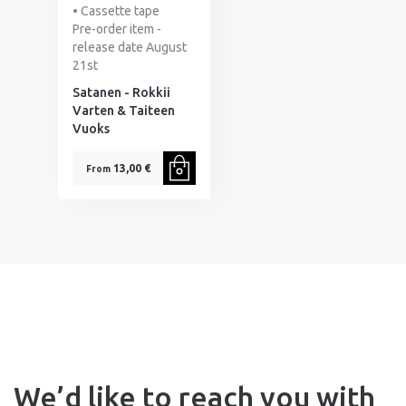
• Cassette tape
Pre-order item -
release date August
21st
Satanen - Rokkii
Varten & Taiteen
Vuoks
13,00 €
From
We’d like to reach you with