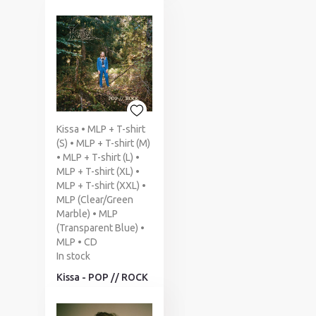
Kissa • MLP + T-shirt
(S) • MLP + T-shirt (M)
• MLP + T-shirt (L) •
MLP + T-shirt (XL) •
MLP + T-shirt (XXL) •
MLP (Clear/Green
Marble) • MLP
(Transparent Blue) •
MLP • CD
In stock
Kissa - POP // ROCK
12,00 €
From