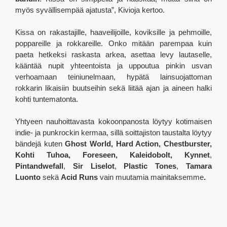
myös syvällisempää ajatusta”, Kivioja kertoo.
Kissa on rakastajille, haaveilijoille, koviksille ja pehmoille,
poppareille ja rokkareille. Onko mitään parempaa kuin
paeta hetkeksi raskasta arkea, asettaa levy lautaselle,
kääntää nupit yhteentoista ja uppoutua pinkin usvan
verhoamaan teiniunelmaan, hypätä lainsuojattoman
rokkarin likaisiin buutseihin sekä liitää ajan ja aineen halki
kohti tuntematonta.
Yhtyeen nauhoittavasta kokoonpanosta löytyy kotimaisen
indie- ja punkrockin kermaa, sillä soittajiston taustalta löytyy
bändejä kuten
Ghost World, Hard Action, Chestburster,
Kohti Tuhoa, Foreseen, Kaleidobolt, Kynnet
,
Pintandwefall
,
Sir Liselot
,
Plastic Tones
,
Tamara
Luonto
sekä
Acid Runs
vain
muutamia mainitaksemme
.