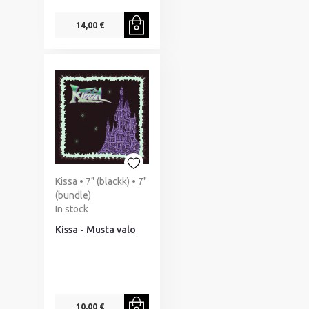
14,00 €
Kissa • 7" (blackk) • 7"
(bundle)
In stock
Kissa - Musta valo
10,00 €