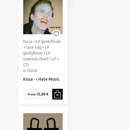
Kissa • LP (pink/blue)
+ tote bag • LP
(pink/blue) • LP
(natural clear) • LP •
CD
In stock
Kissa - I Hate Music
15,00 €
From