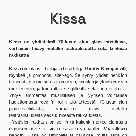
Kissa
Kissa on yhdistelmä 70-luvun alun glam-estetiikkaa,
varhaisen heavy metallin teatraalisuutta sekä kiihkeää
rakkautta
Kissa
on kitaristi, laulaja ja biisintekijä
Günter Kiviojan
villi,
röyhkeä ja pompöösi alter-ego. Se syntyi yhden henkilön
tarpeesta purkaa se alkukantaisin, hauskin ja yksinkertaisin
rock-energia, ja kuorruttaa se glitterillä sekä pop-koukuilla.
Yhtye ammentaa musiikillisen ja lyyrisen voimansa
huolettomasta rock 'n' rollin alkulähteestä, 70-luvun alun
glam-estetiikasta, varhaisen heavy metallin
teatraalisuudesta sekä kiihkeästä rakkaudesta.
-”Ystävien rakkaus on se, mikä kuitenkin tekee elämästä
elämisen arvoista, siispä kasasin ympärilleni
Vaarallisen
bändin
. Kissa on simppeliä ja hauskaa, mutta siinä on