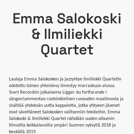
Emma Salokoski
& Ilmiliekki
Quartet
Laulaja Emma Salokosken ja jazzyhtye Ilmiliekki Quartetin
odotettu toinen yhteislevy ilmestyy marraskuun alussa.
Svart Recordsin julkaisema Ligger du fortfarande i
sängen!ammentaa ruotsinkielisen runouden maailmasta ja
sisältää yhdeksän uutta kappaletta, jotka yhtyeen jäsenet
ovat säveltäneet Salokosken valitsemiin teksteihin. Emma
Salokoski & Ilmiliekki Quartet nähdään uuden albumin
tiimoilta keikkalavoilla ympäri Suomen syksyllä 2018 ja
keväällä 2019.