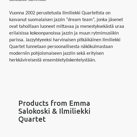
Vuonna 2002 perustetusta Ilmiliekki Quartetista on
kasvanut suomalaisen jazzin “dream team”, jonka jäsenet
ovat tahoillaan luoneet mittavaa ja menestyksekästä uraa
erilaisissa kokoonpanoissa jazzin ja muun rytmimusiikin
parissa. Jazzyhtyeeksi harvinaisen pitkäikäinen Ilmiliekki
Quartet tunnetaan persoonallisesta näkökulmastaan
moderniin pohjoismaiseen jazziin sekä erityisen
herkkävireisestä ensembletyöskentelystään.
Products from Emma
Salokoski & Ilmiliekki
Quartet