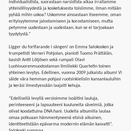
individualistista, suorastaan narsistista aikaa irrallamme
yhteisöllisyydestä ja kosketuksesta toisiimme, ilman mitään
pyhää mihin uskoa? Uskomme ainoastaan itseemme, oman
erityisyytemme jalostamiseen ja korostamiseen, mutta
petymme uudestaan ja uudestaan, kun se ei tarjoakaan
tyydytystä.”
Ligger du fortfarande i sängen! on Emma Salokosken ja
trumpetisti Verneri Pohjolan, pianisti Tuomo Prättälän,
basisti Antti Lötjösen sekä rumpali Olavi
Luohivuorenmuodostaman Ilmiliekki Quartetin toinen
yhteinen levytys. Edellinen, vuonna 2009 julkaistu albumi Vi
sålde våra hemman pohjasi ruotsinkielisiin kansanlauluihin
ja keräsi ilmestyessään laajalti kehuja.
“Edellisellä levyllä versioimme isoäitini lauluja,
perinteeseeni ja lapsuuteeni kuuluneita sävelmiä, jotka
olivat koodattuina DNA:hani. Uudella albumilla laulaa
omaa polkuaan hämmentyneenä etsivä aikuinen,
identiteetistään epävarma modernin elämän kasvatti”,
Salokoski summaa.