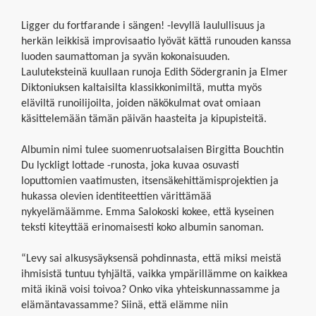
Ligger du fortfarande i sängen! -levyllä laulullisuus ja
herkän leikkisä improvisaatio lyövät kättä runouden kanssa
luoden saumattoman ja syvän kokonaisuuden.
Lauluteksteinä kuullaan runoja Edith Södergranin ja Elmer
Diktoniuksen kaltaisilta klassikkonimiltä, mutta myös
eläviltä runoilijoilta, joiden näkökulmat ovat omiaan
käsittelemään tämän päivän haasteita ja kipupisteitä.
Albumin nimi tulee suomenruotsalaisen Birgitta Bouchtin
Du lyckligt lottade -runosta, joka kuvaa osuvasti
loputtomien vaatimusten, itsensäkehittämisprojektien ja
hukassa olevien identiteettien värittämää
nykyelämäämme. Emma Salokoski kokee, että kyseinen
teksti kiteyttää erinomaisesti koko albumin sanoman.
“Levy sai alkusysäyksensä pohdinnasta, että miksi meistä
ihmisistä tuntuu tyhjältä, vaikka ympärillämme on kaikkea
mitä ikinä voisi toivoa? Onko vika yhteiskunnassamme ja
elämäntavassamme? Siinä, että elämme niin