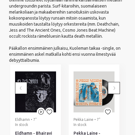
olemme tottuneet löytämään lähinnä kansainvälisen metallin
undergroundin parista. Surf-kitaroihin, suomalaiseen
melankoliaan ja makaabereihin sanoituksiin uskovasta
kokoonpanosta löytyy runsain mitoin osaamista, kun
muusikoiden taustalta löytyy orkestereita (mm. Deathchain,
Jess and The Ancient Ones, Cosmo Jones Beat Machine)
occult rockista rämebluesin kautta death metalliin.
Pääkallon ensimmäinen julkaisu, Kuoleman taikaa -single, on
ensimmäinen askel matkalla kohti ensi vuonna ilmestyvää
debyyttialbumia.
Eldhamn • 7"
Pekka Laine • 7"
T
In stock
In stock
I
Eldhamn - Bhairavi
Pekka Laine -
T